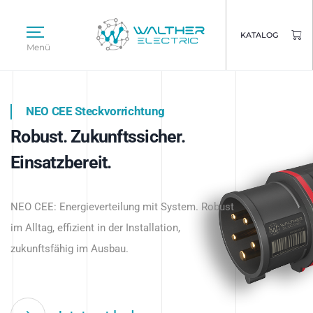
KATALOG
Menü
NEO CEE Steckvorrichtung
NEO ISY System
Robust. Zukunftssicher.
Intelligenz trifft Energie.
WALTHER ELECTRIC
Einsatzbereit.
Intelligente Stromverteilung
Das innovative Stecksystem für industrielle
beginnt hier.
NEO CEE: Energieverteilung mit System. Robust
Anwendungen – robust, IP-geschützt und
im Alltag, effizient in der Installation,
zukunftsfähig.
zukunftsfähig im Ausbau.
Jetzt entdecken
Jetzt entdecken