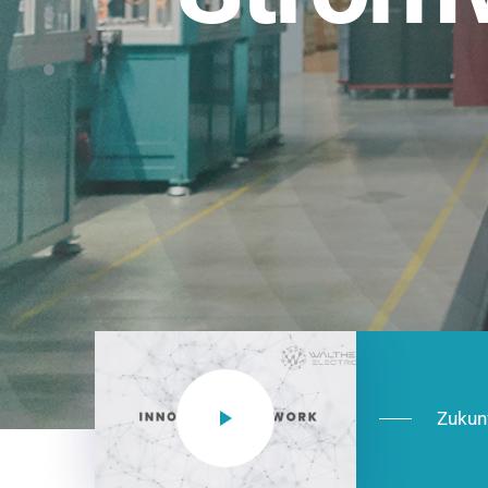
Einsatzberei
NEO CEE: Energieverteilung mit System.
effizient in der Installation, zukunftsfäh
Jetzt entdecken
Zukun