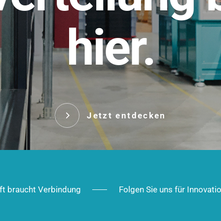
t.
hier.
Das innovative Stecksy
robust, IP-geschützt un
 Robust im Alltag,
ig im Ausbau.
Jetzt entd
Jetzt entdecken
ft braucht Verbindung
Folgen Sie uns für Innovati