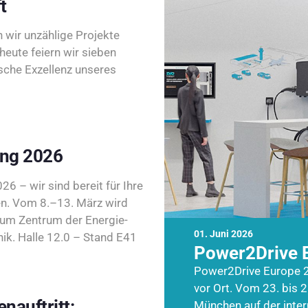
t
wir unzählige Projekte
heute feiern wir sieben
sche Exzellenz unseres
ing 2026
26 – wir sind bereit für Ihre
n. Vom 8.–13. März wird
zum Zentrum der Energie-
01. Juni 2026
k. Halle 12.0 – Stand E41
Power2Drive 
Power2Drive Europe 2
vor Ort. Vom 23. bis 2
nauftritt:
München auf der inte