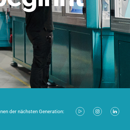
stem für industrielle Anwendungen –
d zukunftsfähig.
ecken
onen der nächsten Generation: