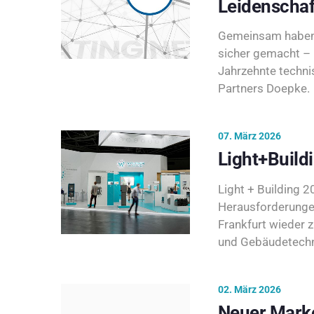
Leidenschaf
Gemeinsam haben 
sicher gemacht – 
Jahrzehnte techni
Partners Doepke.
07. März 2026
Light+Build
Light + Building 20
Herausforderunge
Frankfurt wieder 
und Gebäudetechni
02. März 2026
Neuer Marke