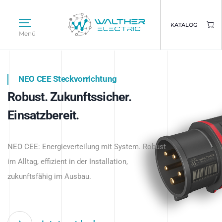
KATALOG
Menü
NEO CEE Steckvorrichtung
NEO ISY System
Robust. Zukunftssicher.
Intelligenz trifft Energie.
WALTHER ELECTRIC
Einsatzbereit.
Intelligente Stromverteilung
Das innovative Stecksystem für industrielle
beginnt hier.
NEO CEE: Energieverteilung mit System. Robust
Anwendungen – robust, IP-geschützt und
im Alltag, effizient in der Installation,
zukunftsfähig.
zukunftsfähig im Ausbau.
Jetzt entdecken
Jetzt entdecken