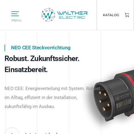
KATALOG
Menü
NEO CEE Steckvorrichtung
NEO ISY System
Robust. Zukunftssicher.
Intelligenz trifft Energie.
WALTHER ELECTRIC
Einsatzbereit.
Intelligente Stromverteilung
Das innovative Stecksystem für industrielle
beginnt hier.
NEO CEE: Energieverteilung mit System. Robust
Anwendungen – robust, IP-geschützt und
im Alltag, effizient in der Installation,
zukunftsfähig.
zukunftsfähig im Ausbau.
Jetzt entdecken
Jetzt entdecken