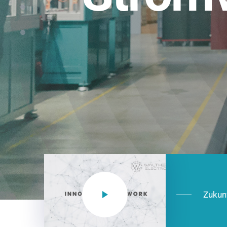
Einsatzberei
NEO CEE: Energieverteilung mit System.
effizient in der Installation, zukunftsfäh
Jetzt entdecken
Zukun