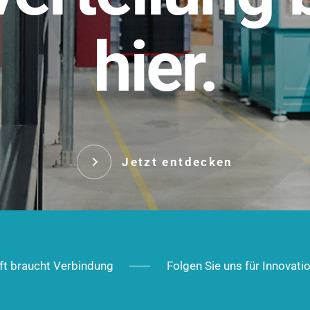
t.
hier.
Das innovative Stecksy
robust, IP-geschützt un
 Robust im Alltag,
ig im Ausbau.
Jetzt entd
Jetzt entdecken
ft braucht Verbindung
Folgen Sie uns für Innovati