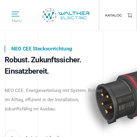
KATALOG
Menü
NEO CEE Steckvorrichtung
NEO ISY System
Robust. Zukunftssicher.
Intelligenz trifft Energie.
WALTHER ELECTRIC
Einsatzbereit.
Intelligente Stromverteilung
Das innovative Stecksystem für industrielle
beginnt hier.
NEO CEE: Energieverteilung mit System. Robust
Anwendungen – robust, IP-geschützt und
im Alltag, effizient in der Installation,
zukunftsfähig.
zukunftsfähig im Ausbau.
Jetzt entdecken
Jetzt entdecken