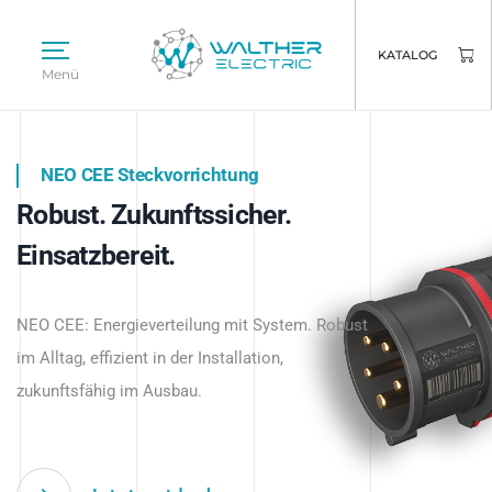
KATALOG
Menü
NEO CEE Steckvorrichtung
NEO ISY System
Robust. Zukunftssicher.
Intelligenz trifft Energie.
WALTHER ELECTRIC
Einsatzbereit.
Intelligente Stromverteilung
Das innovative Stecksystem für industrielle
beginnt hier.
NEO CEE: Energieverteilung mit System. Robust
Anwendungen – robust, IP-geschützt und
im Alltag, effizient in der Installation,
zukunftsfähig.
zukunftsfähig im Ausbau.
Jetzt entdecken
Jetzt entdecken