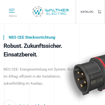
KATALOG
Menü
NEO CEE Steckvorrichtung
NEO ISY System
Robust. Zukunftssicher.
Intelligenz trifft Energie.
WALTHER ELECTRIC
Einsatzbereit.
Intelligente Stromverteilung
Das innovative Stecksystem für industrielle
beginnt hier.
NEO CEE: Energieverteilung mit System. Robust
Anwendungen – robust, IP-geschützt und
im Alltag, effizient in der Installation,
zukunftsfähig.
zukunftsfähig im Ausbau.
Jetzt entdecken
Jetzt entdecken