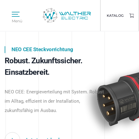
KATALOG
Menü
NEO CEE Steckvorrichtung
NEO ISY System
Robust. Zukunftssicher.
Intelligenz trifft Energie.
WALTHER ELECTRIC
Einsatzbereit.
Intelligente Stromverteilung
Das innovative Stecksystem für industrielle
beginnt hier.
NEO CEE: Energieverteilung mit System. Robust
Anwendungen – robust, IP-geschützt und
im Alltag, effizient in der Installation,
zukunftsfähig.
zukunftsfähig im Ausbau.
Jetzt entdecken
Jetzt entdecken