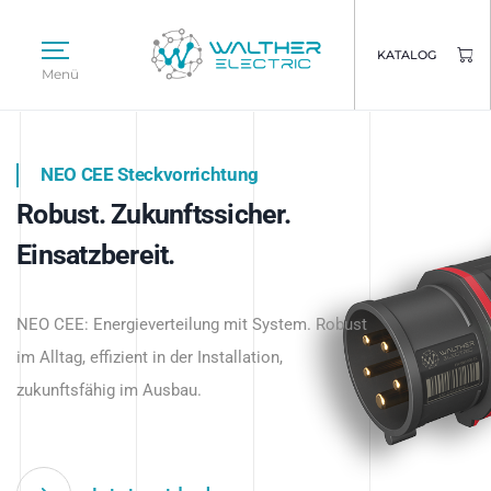
KATALOG
Menü
NEO CEE Steckvorrichtung
NEO ISY System
Robust. Zukunftssicher.
Intelligenz trifft Energie.
WALTHER ELECTRIC
Einsatzbereit.
Intelligente Stromverteilung
Das innovative Stecksystem für industrielle
beginnt hier.
NEO CEE: Energieverteilung mit System. Robust
Anwendungen – robust, IP-geschützt und
im Alltag, effizient in der Installation,
zukunftsfähig.
zukunftsfähig im Ausbau.
Jetzt entdecken
Jetzt entdecken