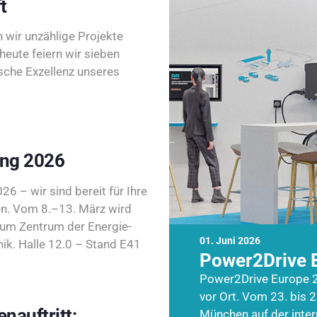
t
wir unzählige Projekte
heute feiern wir sieben
sche Exzellenz unseres
ing 2026
26 – wir sind bereit für Ihre
n. Vom 8.–13. März wird
zum Zentrum der Energie-
01. Juni 2026
k. Halle 12.0 – Stand E41
Power2Drive 
Power2Drive Europe 2
vor Ort. Vom 23. bis 2
nauftritt:
München auf der inte