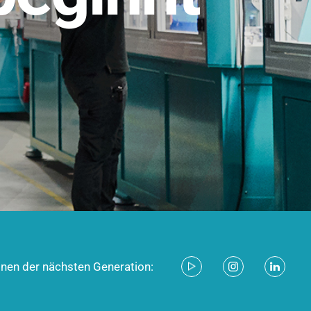
stem für industrielle Anwendungen –
d zukunftsfähig.
ecken
onen der nächsten Generation: