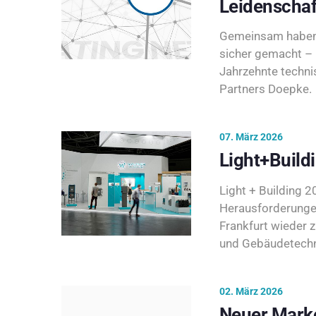
Leidenschaf
Gemeinsam haben 
sicher gemacht – 
Jahrzehnte techni
Partners Doepke.
07. März 2026
Light+Build
Light + Building 20
Herausforderunge
Frankfurt wieder 
und Gebäudetechni
02. März 2026
Neuer Marke