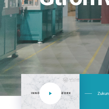
Einsatzberei
NEO CEE: Energieverteilung mit System.
effizient in der Installation, zukunftsfäh
Jetzt entdecken
Zukun