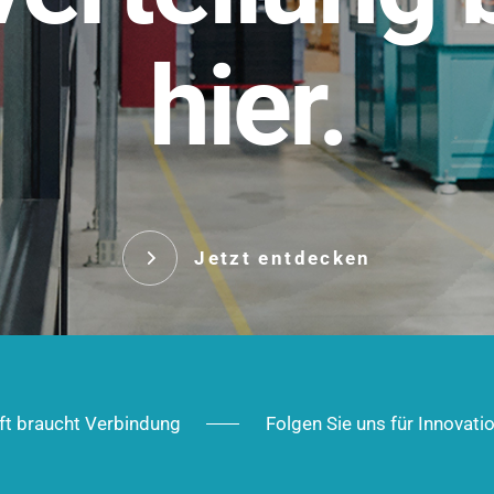
t.
hier.
Das innovative Stecksy
robust, IP-geschützt un
 Robust im Alltag,
ig im Ausbau.
Jetzt entd
Jetzt entdecken
ft braucht Verbindung
Folgen Sie uns für Innovati