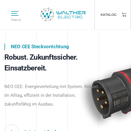
KATALOG
Menü
NEO CEE Steckvorrichtung
NEO ISY System
Robust. Zukunftssicher.
Intelligenz trifft Energie.
WALTHER ELECTRIC
Einsatzbereit.
Intelligente Stromverteilung
Das innovative Stecksystem für industrielle
beginnt hier.
NEO CEE: Energieverteilung mit System. Robust
Anwendungen – robust, IP-geschützt und
im Alltag, effizient in der Installation,
zukunftsfähig.
zukunftsfähig im Ausbau.
Jetzt entdecken
Jetzt entdecken