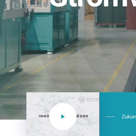
Einsatzberei
NEO CEE: Energieverteilung mit System.
effizient in der Installation, zukunftsfäh
Jetzt entdecken
Zukun