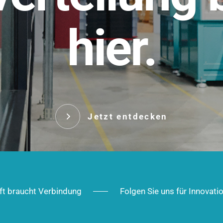
t.
hier.
Das innovative Stecksy
robust, IP-geschützt un
 Robust im Alltag,
ig im Ausbau.
Jetzt entd
Jetzt entdecken
ft braucht Verbindung
Folgen Sie uns für Innovati