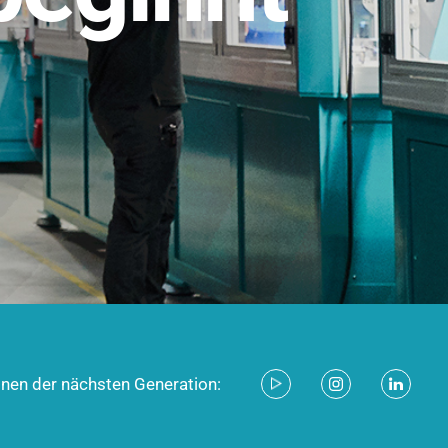
stem für industrielle Anwendungen –
d zukunftsfähig.
ecken
onen der nächsten Generation: