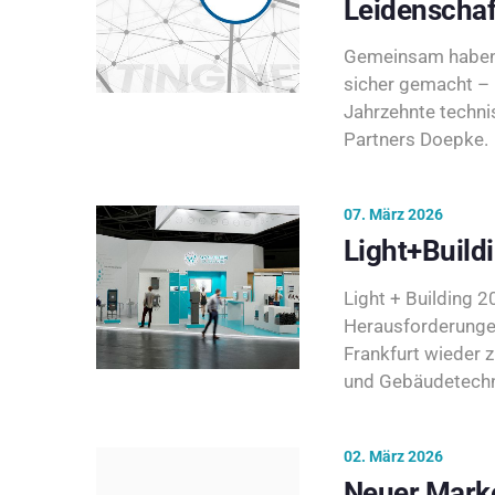
Leidenschaf
Gemeinsam haben 
sicher gemacht – 
Jahrzehnte techni
Partners Doepke.
07. März 2026
Light+Build
Light + Building 20
Herausforderunge
Frankfurt wieder 
und Gebäudetechni
02. März 2026
Neuer Marke