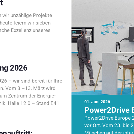
t
wir unzählige Projekte
heute feiern wir sieben
sche Exzellenz unseres
ing 2026
26 – wir sind bereit für Ihre
n. Vom 8.–13. März wird
zum Zentrum der Energie-
01. Juni 2026
k. Halle 12.0 – Stand E41
Power2Drive 
Power2Drive Europe 2
vor Ort. Vom 23. bis 2
nauftritt:
München auf der inte