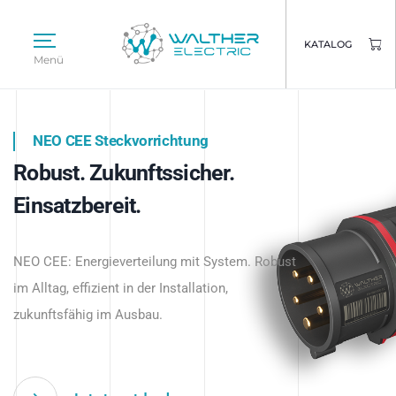
KATALOG
Menü
NEO CEE Steckvorrichtung
NEO ISY System
Robust. Zukunftssicher.
Intelligenz trifft Energie.
WALTHER ELECTRIC
Einsatzbereit.
Intelligente Stromverteilung
Das innovative Stecksystem für industrielle
beginnt hier.
NEO CEE: Energieverteilung mit System. Robust
Anwendungen – robust, IP-geschützt und
im Alltag, effizient in der Installation,
zukunftsfähig.
zukunftsfähig im Ausbau.
Jetzt entdecken
Jetzt entdecken