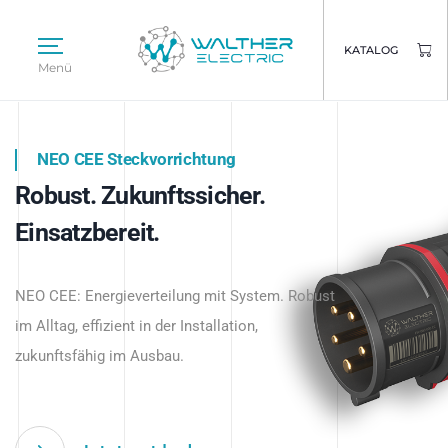
KATALOG
Menü
NEO CEE Steckvorrichtung
NEO ISY System
Robust. Zukunftssicher.
Intelligenz trifft Energie.
WALTHER ELECTRIC
Einsatzbereit.
Intelligente Stromverteilung
Das innovative Stecksystem für industrielle
beginnt hier.
NEO CEE: Energieverteilung mit System. Robust
Anwendungen – robust, IP-geschützt und
im Alltag, effizient in der Installation,
zukunftsfähig.
zukunftsfähig im Ausbau.
Jetzt entdecken
Jetzt entdecken