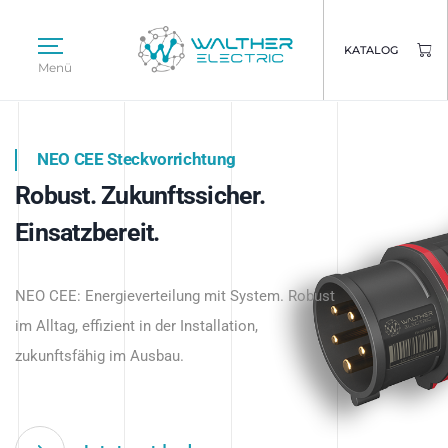
KATALOG
Menü
NEO CEE Steckvorrichtung
NEO ISY System
Robust. Zukunftssicher.
Intelligenz trifft Energie.
WALTHER ELECTRIC
Einsatzbereit.
Intelligente Stromverteilung
Das innovative Stecksystem für industrielle
beginnt hier.
NEO CEE: Energieverteilung mit System. Robust
Anwendungen – robust, IP-geschützt und
im Alltag, effizient in der Installation,
zukunftsfähig.
zukunftsfähig im Ausbau.
Jetzt entdecken
Jetzt entdecken