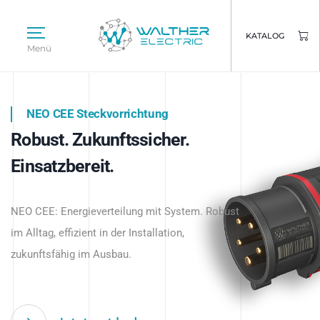
KATALOG
Menü
NEO CEE Steckvorrichtung
NEO ISY System
Robust. Zukunftssicher.
Intelligenz trifft Energie.
WALTHER ELECTRIC
Einsatzbereit.
Intelligente Stromverteilung
Das innovative Stecksystem für industrielle
beginnt hier.
NEO CEE: Energieverteilung mit System. Robust
Anwendungen – robust, IP-geschützt und
im Alltag, effizient in der Installation,
zukunftsfähig.
zukunftsfähig im Ausbau.
Jetzt entdecken
Jetzt entdecken