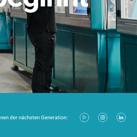
stem für industrielle Anwendungen –
d zukunftsfähig.
ecken
onen der nächsten Generation: