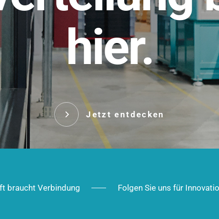
t.
hier.
Das innovative Stecksy
robust, IP-geschützt un
 Robust im Alltag,
ig im Ausbau.
Jetzt entd
Jetzt entdecken
ft braucht Verbindung
Folgen Sie uns für Innovati