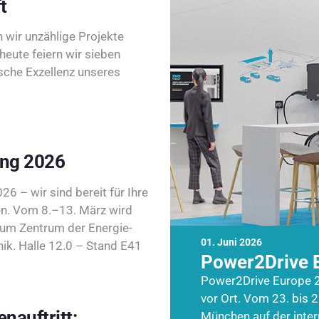
t
wir unzählige Projekte
heute feiern wir sieben
sche Exzellenz unseres
ing 2026
26 – wir sind bereit für Ihre
n. Vom 8.–13. März wird
zum Zentrum der Energie-
01. Juni 2026
k. Halle 12.0 – Stand E41
Power2Drive 
Power2Drive Europe 2
vor Ort. Vom 23. bis 2
nauftritt:
München auf der inte