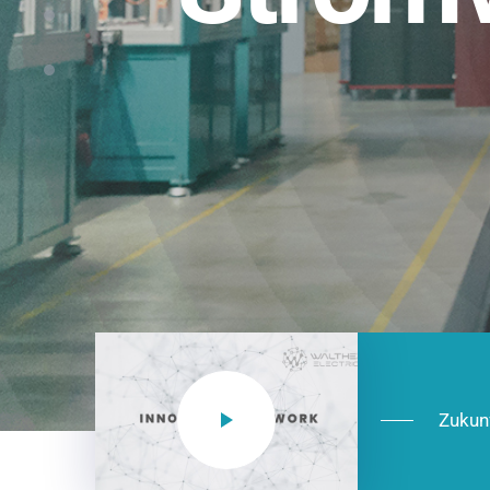
Einsatzberei
NEO CEE: Energieverteilung mit System.
effizient in der Installation, zukunftsfäh
Jetzt entdecken
Zukun