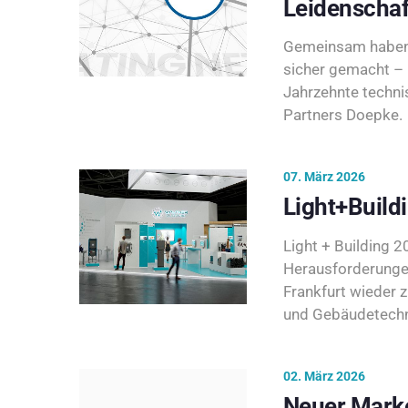
Leidenschaf
Gemeinsam haben 
sicher gemacht – 
Jahrzehnte techni
Partners Doepke.
07. März 2026
Light+Build
Light + Building 20
Herausforderunge
Frankfurt wieder 
und Gebäudetechni
02. März 2026
Neuer Marke