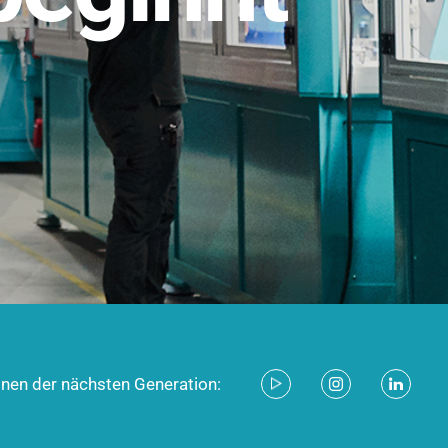
stem für industrielle Anwendungen –
d zukunftsfähig.
ecken
onen der nächsten Generation: