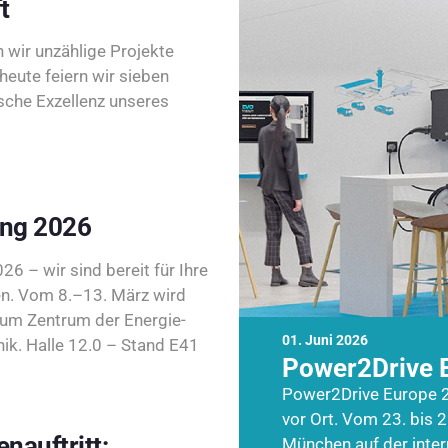
t
wir unzählige Projekte
heute feiern wir sieben
sche Exzellenz unseres
ing 2026
26 – wir sind bereit für Ihre
n. Vom 8.–13. März wird
zum Zentrum der Energie-
01. Juni 2026
k. Halle 12.0 – Stand E41
Power2Drive 
Power2Drive Europe 2
vor Ort. Vom 23. bis 2
nauftritt:
München auf der inte