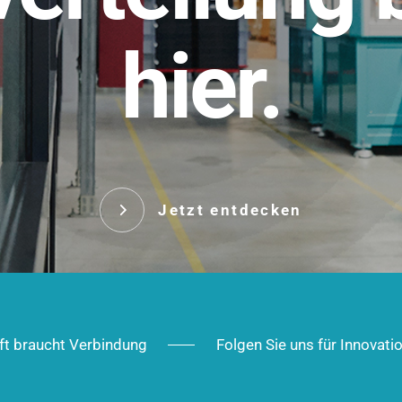
t.
hier.
Das innovative Stecksy
robust, IP-geschützt un
 Robust im Alltag,
ig im Ausbau.
Jetzt entd
Jetzt entdecken
ft braucht Verbindung
Folgen Sie uns für Innovati