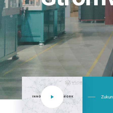
Einsatzberei
NEO CEE: Energieverteilung mit System.
effizient in der Installation, zukunftsfäh
Jetzt entdecken
Zukun