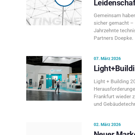
Leidenschaf
Gemeinsam haben 
sicher gemacht – 
Jahrzehnte techni
Partners Doepke.
07. März 2026
Light+Build
Light + Building 20
Herausforderunge
Frankfurt wieder 
und Gebäudetechni
02. März 2026
Neuer Marke