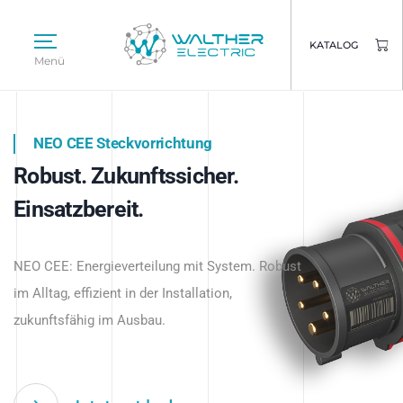
KATALOG
Menü
NEO CEE Steckvorrichtung
NEO ISY System
Robust. Zukunftssicher.
Intelligenz trifft Energie.
WALTHER ELECTRIC
Einsatzbereit.
Intelligente Stromverteilung
Das innovative Stecksystem für industrielle
beginnt hier.
NEO CEE: Energieverteilung mit System. Robust
Anwendungen – robust, IP-geschützt und
im Alltag, effizient in der Installation,
zukunftsfähig.
zukunftsfähig im Ausbau.
Jetzt entdecken
Jetzt entdecken