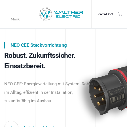
KATALOG
Menü
NEO CEE Steckvorrichtung
NEO ISY System
Robust. Zukunftssicher.
Intelligenz trifft Energie.
WALTHER ELECTRIC
Einsatzbereit.
Intelligente Stromverteilung
Das innovative Stecksystem für industrielle
beginnt hier.
NEO CEE: Energieverteilung mit System. Robust
Anwendungen – robust, IP-geschützt und
im Alltag, effizient in der Installation,
zukunftsfähig.
zukunftsfähig im Ausbau.
Jetzt entdecken
Jetzt entdecken