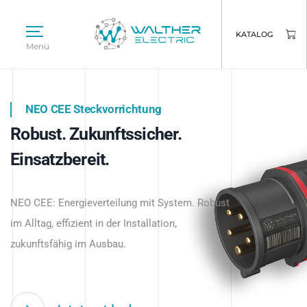
KATALOG
Menü
NEO CEE Steckvorrichtung
NEO ISY System
Robust. Zukunftssicher.
Intelligenz trifft Energie.
WALTHER ELECTRIC
Einsatzbereit.
Intelligente Stromverteilung
Das innovative Stecksystem für industrielle
beginnt hier.
NEO CEE: Energieverteilung mit System. Robust
Anwendungen – robust, IP-geschützt und
im Alltag, effizient in der Installation,
zukunftsfähig.
zukunftsfähig im Ausbau.
Jetzt entdecken
Jetzt entdecken