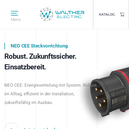
KATALOG
Menü
NEO CEE Steckvorrichtung
NEO ISY System
Robust. Zukunftssicher.
Intelligenz trifft Energie.
WALTHER ELECTRIC
Einsatzbereit.
Intelligente Stromverteilung
Das innovative Stecksystem für industrielle
beginnt hier.
NEO CEE: Energieverteilung mit System. Robust
Anwendungen – robust, IP-geschützt und
im Alltag, effizient in der Installation,
zukunftsfähig.
zukunftsfähig im Ausbau.
Jetzt entdecken
Jetzt entdecken