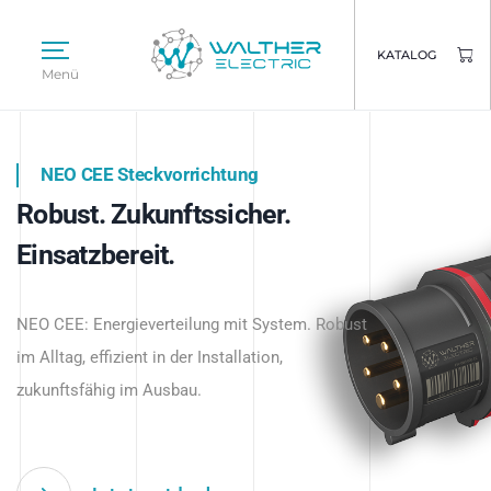
KATALOG
Menü
NEO CEE Steckvorrichtung
NEO ISY System
Robust. Zukunftssicher.
Intelligenz trifft Energie.
WALTHER ELECTRIC
Einsatzbereit.
Intelligente Stromverteilung
Das innovative Stecksystem für industrielle
beginnt hier.
NEO CEE: Energieverteilung mit System. Robust
Anwendungen – robust, IP-geschützt und
im Alltag, effizient in der Installation,
zukunftsfähig.
zukunftsfähig im Ausbau.
Jetzt entdecken
Jetzt entdecken