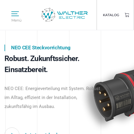
KATALOG
Menü
NEO CEE Steckvorrichtung
NEO ISY System
Robust. Zukunftssicher.
Intelligenz trifft Energie.
WALTHER ELECTRIC
Einsatzbereit.
Intelligente Stromverteilung
Das innovative Stecksystem für industrielle
beginnt hier.
NEO CEE: Energieverteilung mit System. Robust
Anwendungen – robust, IP-geschützt und
im Alltag, effizient in der Installation,
zukunftsfähig.
zukunftsfähig im Ausbau.
Jetzt entdecken
Jetzt entdecken