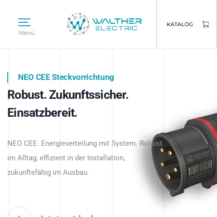
KATALOG
Menü
NEO CEE Steckvorrichtung
NEO ISY System
Robust. Zukunftssicher.
Intelligenz trifft Energie.
WALTHER ELECTRIC
Einsatzbereit.
Intelligente Stromverteilung
Das innovative Stecksystem für industrielle
beginnt hier.
NEO CEE: Energieverteilung mit System. Robust
Anwendungen – robust, IP-geschützt und
im Alltag, effizient in der Installation,
zukunftsfähig.
zukunftsfähig im Ausbau.
Jetzt entdecken
Jetzt entdecken