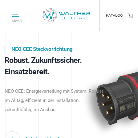
KATALOG
Menü
NEO CEE Steckvorrichtung
NEO ISY System
Robust. Zukunftssicher.
Intelligenz trifft Energie.
WALTHER ELECTRIC
Einsatzbereit.
Intelligente Stromverteilung
Das innovative Stecksystem für industrielle
beginnt hier.
NEO CEE: Energieverteilung mit System. Robust
Anwendungen – robust, IP-geschützt und
im Alltag, effizient in der Installation,
zukunftsfähig.
zukunftsfähig im Ausbau.
Jetzt entdecken
Jetzt entdecken