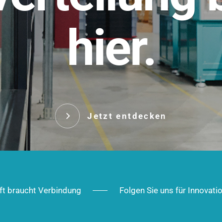
t.
hier.
Das innovative Stecksy
robust, IP-geschützt un
 Robust im Alltag,
ig im Ausbau.
Jetzt entd
Jetzt entdecken
ft braucht Verbindung
Folgen Sie uns für Innovati