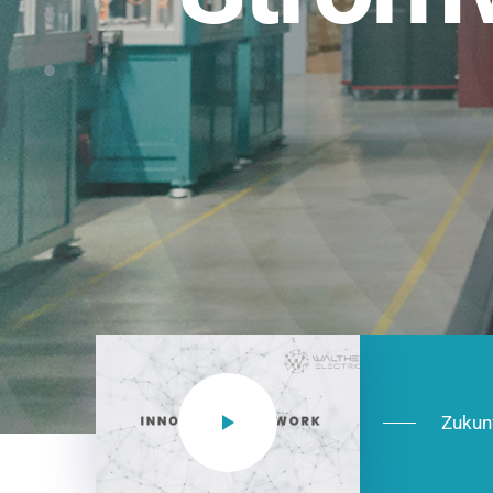
Einsatzberei
NEO CEE: Energieverteilung mit System.
effizient in der Installation, zukunftsfäh
Jetzt entdecken
Zukun