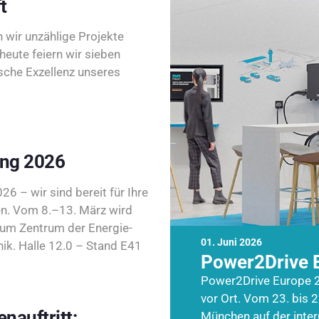
t
wir unzählige Projekte
heute feiern wir sieben
sche Exzellenz unseres
ing 2026
26 – wir sind bereit für Ihre
n. Vom 8.–13. März wird
zum Zentrum der Energie-
01. Juni 2026
k. Halle 12.0 – Stand E41
Power2Drive 
Power2Drive Europe 2
vor Ort. Vom 23. bis 2
nauftritt:
München auf der inte