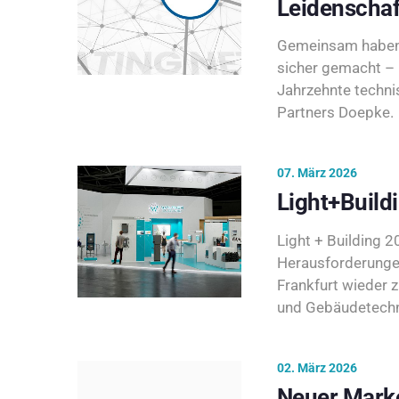
Leidenschaf
Gemeinsam haben 
sicher gemacht – 
Jahrzehnte techni
Partners Doepke.
07. März 2026
Light+Build
Light + Building 20
Herausforderunge
Frankfurt wieder 
und Gebäudetechni
02. März 2026
Neuer Marke