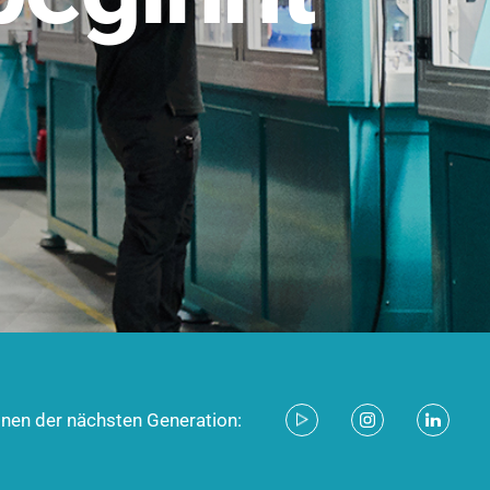
stem für industrielle Anwendungen –
d zukunftsfähig.
ecken
onen der nächsten Generation: