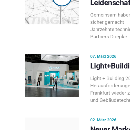
Leidenschaf
Gemeinsam haben 
sicher gemacht – 
Jahrzehnte techni
Partners Doepke.
07. März 2026
Light+Build
Light + Building 20
Herausforderunge
Frankfurt wieder 
und Gebäudetechni
02. März 2026
Neuer Marke