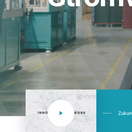
Einsatzberei
NEO CEE: Energieverteilung mit System.
effizient in der Installation, zukunftsfäh
Jetzt entdecken
Zukun