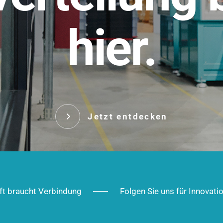
t.
hier.
Das innovative Stecksy
robust, IP-geschützt un
 Robust im Alltag,
ig im Ausbau.
Jetzt entd
Jetzt entdecken
ft braucht Verbindung
Folgen Sie uns für Innovati