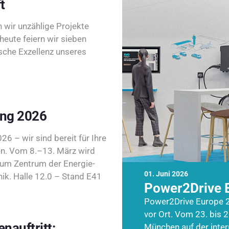
t
wir unzählige Projekte
heute feiern wir sieben
sche Exzellenz unseres
ing 2026
26 – wir sind bereit für Ihre
n. Vom 8.–13. März wird
zum Zentrum der Energie-
01. Juni 2026
k. Halle 12.0 – Stand E41
Power2Drive 
Power2Drive Europe 2
vor Ort. Vom 23. bis 2
nauftritt:
München auf der inte