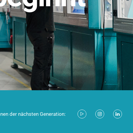
stem für industrielle Anwendungen –
d zukunftsfähig.
ecken
onen der nächsten Generation: