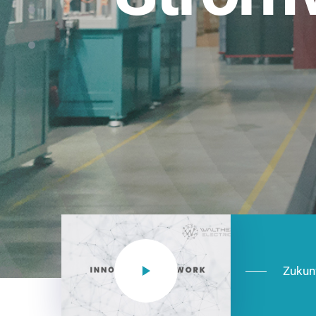
Einsatzberei
NEO CEE: Energieverteilung mit System.
effizient in der Installation, zukunftsfäh
Jetzt entdecken
Zukun