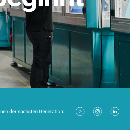
stem für industrielle Anwendungen –
d zukunftsfähig.
ecken
onen der nächsten Generation: