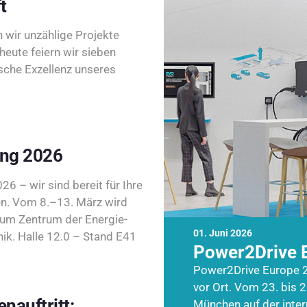
t
wir unzählige Projekte
heute feiern wir sieben
sche Exzellenz unseres
ing 2026
26 – wir sind bereit für Ihre
n. Vom 8.–13. März wird
zum Zentrum der Energie-
01. Juni 2026
k. Halle 12.0 – Stand E41
Power2Drive 
Power2Drive Europe 2
vor Ort. Vom 23. bis 2
nauftritt:
München auf der inte