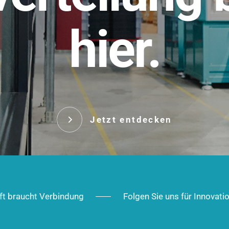
t.
hier.
Das innovative Stecksy
robust, IP-geschützt un
 Robust im Alltag,
ig im Ausbau.
Jetzt entd
Jetzt entdecken
ft braucht Verbindung
Folgen Sie uns für Innovati