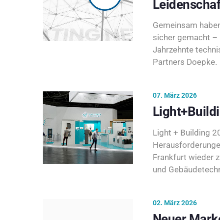
Leidenschaf
Gemeinsam haben 
sicher gemacht – 
Jahrzehnte techni
Partners Doepke.
07. März 2026
Light+Build
Light + Building 20
Herausforderunge
Frankfurt wieder 
und Gebäudetechni
02. März 2026
Neuer Marke