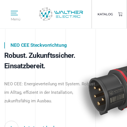
KATALOG
Menü
NEO CEE Steckvorrichtung
NEO ISY System
Robust. Zukunftssicher.
Intelligenz trifft Energie.
WALTHER ELECTRIC
Einsatzbereit.
Intelligente Stromverteilung
Das innovative Stecksystem für industrielle
beginnt hier.
NEO CEE: Energieverteilung mit System. Robust
Anwendungen – robust, IP-geschützt und
im Alltag, effizient in der Installation,
zukunftsfähig.
zukunftsfähig im Ausbau.
Jetzt entdecken
Jetzt entdecken