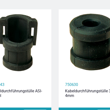
643
750630
ldurchführungstülle ASI-
Kabeldurchführungstülle 
l
4mm