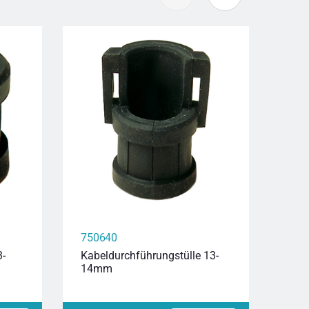
750640
720
3-
Kabeldurchführungstülle 13-
Abde
14mm
Anb
kies