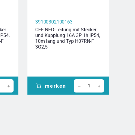
39100302100163
396
ker
CEE NEO-Leitung mit Stecker
CEE-
IP54,
und Kupplung 16A 3P 1h IP54,
Ste
-F
10m lang und Typ H07RN-F
400V
3G2,5
Typ 
merken