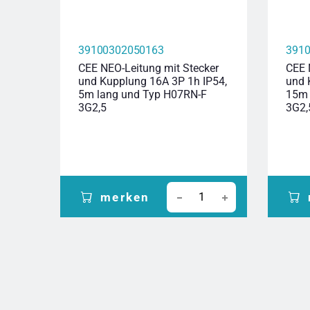
39100302050163
391
CEE NEO-Leitung mit Stecker
CEE 
und Kupplung 16A 3P 1h IP54,
und 
5m lang und Typ H07RN-F
15m 
3G2,5
3G2,
merken