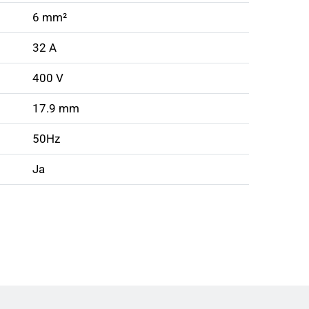
6 mm²
32 A
400 V
17.9 mm
50Hz
Ja