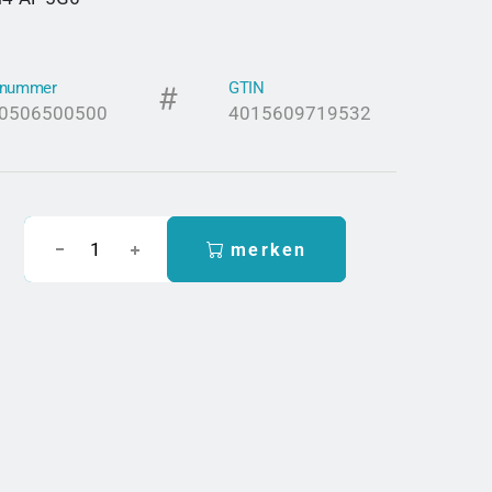
elnummer
GTIN
0506500500
4015609719532
merken