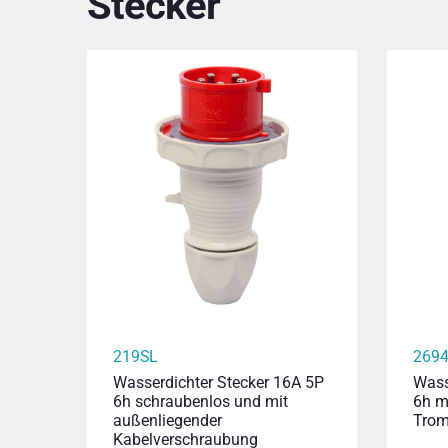
Stecker
219SL
269
Wasserdichter Stecker 16A 5P
Wass
6h schraubenlos und mit
6h m
außenliegender
Trom
Kabelverschraubung