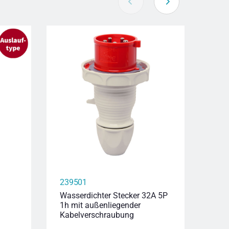
239501
239
Wasserdichter Stecker 32A 5P
Wass
1h mit außenliegender
6h m
Kabelverschraubung
Kab