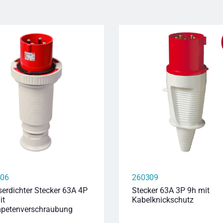
406
260309
erdichter Stecker 63A 4P
Stecker 63A 3P 9h mit
it
Kabelknickschutz
petenverschraubung