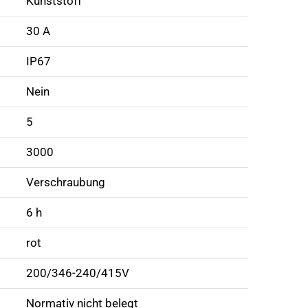
Kunststoff
30 A
IP67
Nein
5
3000
Verschraubung
6 h
rot
200/346-240/415V
Normativ nicht belegt