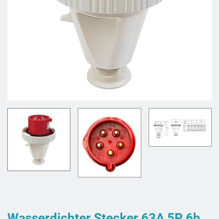
Wasserdichter Stecker 63A 5P 6h