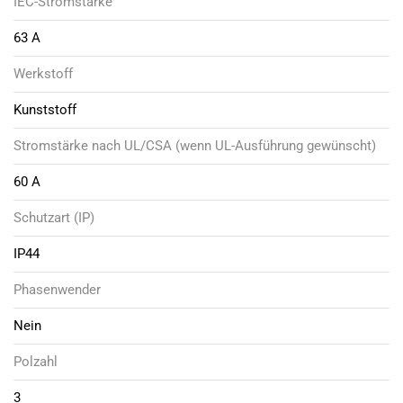
IEC-Stromstärke
63 A
Werkstoff
Kunststoff
Stromstärke nach UL/CSA (wenn UL-Ausführung gewünscht)
60 A
Schutzart (IP)
IP44
Phasenwender
Nein
Polzahl
3