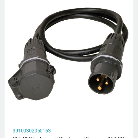
39100302050163