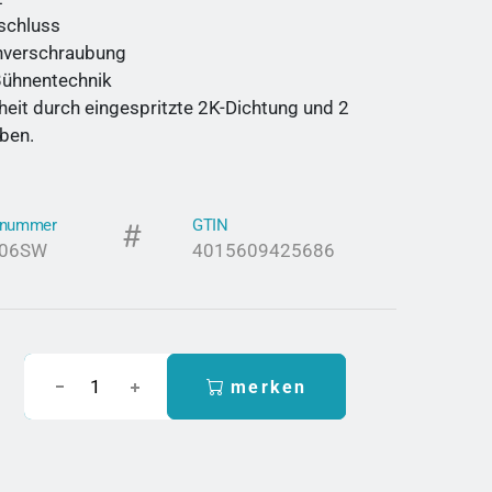
schluss
nverschraubung
 Bühnentechnik
heit durch eingespritzte 2K-Dichtung und 2
ben.
elnummer
GTIN
406SW
4015609425686
merken