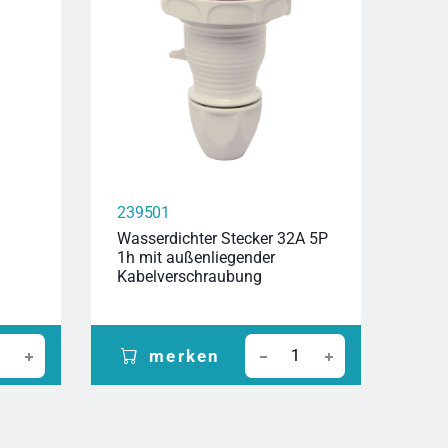
239501
239
Wasserdichter Stecker 32A 5P
Wass
1h mit außenliegender
6h m
Kabelverschraubung
Kab
merken