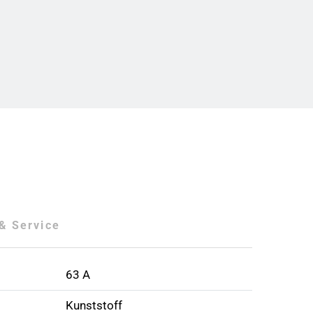
& Service
63 A
Kunststoff