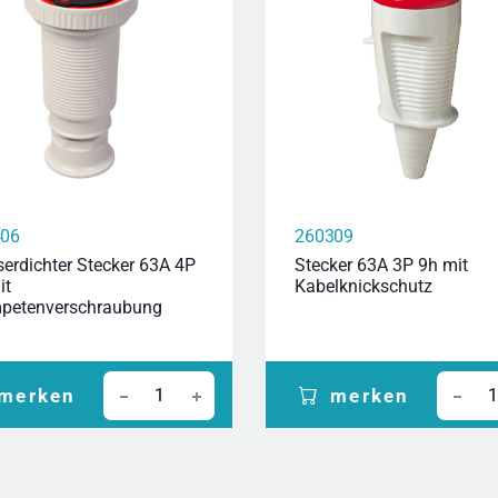
406
260309
erdichter Stecker 63A 4P
Stecker 63A 3P 9h mit
it
Kabelknickschutz
petenverschraubung
merken
merken