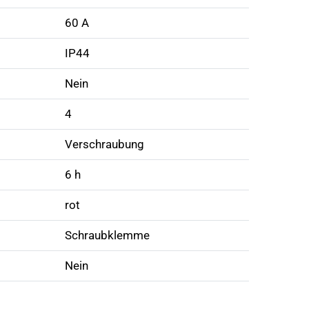
60 A
IP44
Nein
4
Verschraubung
6 h
rot
Schraubklemme
Nein