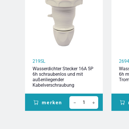
219SL
269
Wasserdichter Stecker 16A 5P
Wass
6h schraubenlos und mit
6h m
außenliegender
Trom
Kabelverschraubung
merken