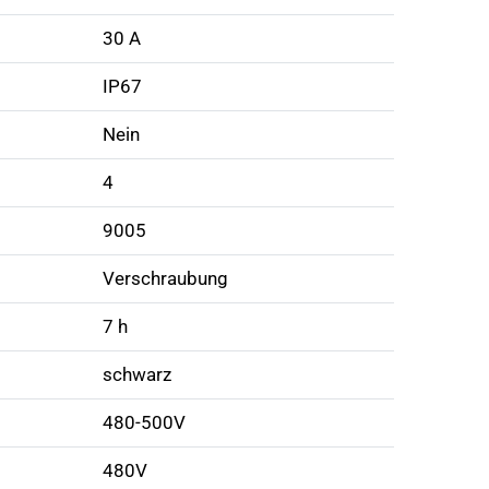
30 A
IP67
Nein
4
9005
Verschraubung
7 h
schwarz
480-500V
480V