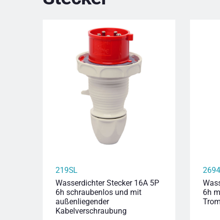
219SL
269
Wasserdichter Stecker 16A 5P
Wass
6h schraubenlos und mit
6h m
außenliegender
Trom
Kabelverschraubung