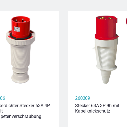
406
260309
erdichter Stecker 63A 4P
Stecker 63A 3P 9h mit
it
Kabelknickschutz
petenverschraubung