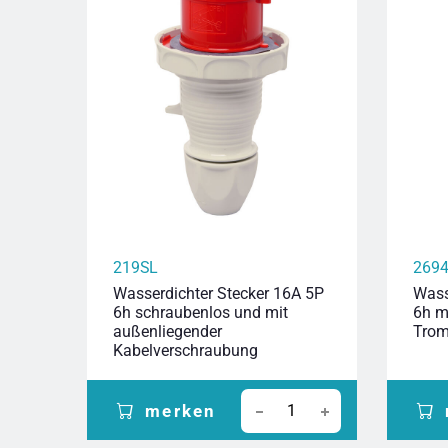
219SL
269
Wasserdichter Stecker 16A 5P
Wass
6h schraubenlos und mit
6h m
außenliegender
Trom
Kabelverschraubung
merken