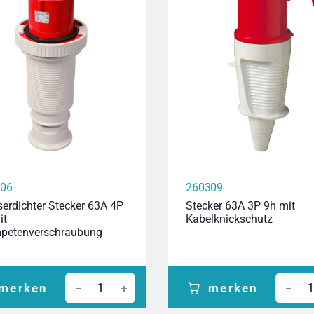
406
260309
erdichter Stecker 63A 4P
Stecker 63A 3P 9h mit
it
Kabelknickschutz
petenverschraubung
merken
merken