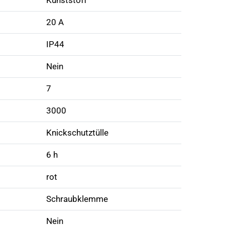
Kunststoff
20 A
IP44
Nein
7
3000
Knickschutztülle
6 h
rot
Schraubklemme
Nein