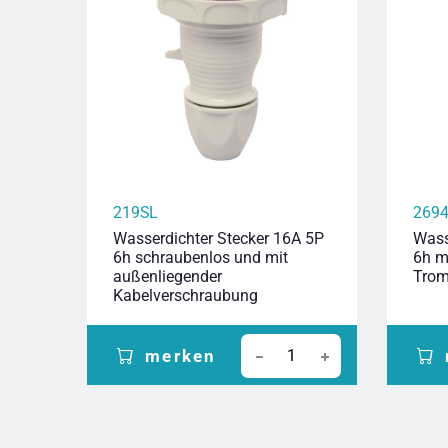
219SL
269
Wasserdichter Stecker 16A 5P
Wass
6h schraubenlos und mit
6h m
außenliegender
Trom
Kabelverschraubung
merken