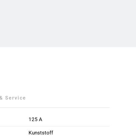
& Service
125 A
Kunststoff