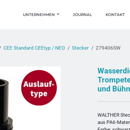
UNTERNEHMEN
JOURNAL
KONTAKT
CEE Standard CEEtyp / NEO
Stecker
279406SW
Wasserdi
Trompete
und Bühn
WALTHER Stec
aus PA6-Mater
Farbe: schwar