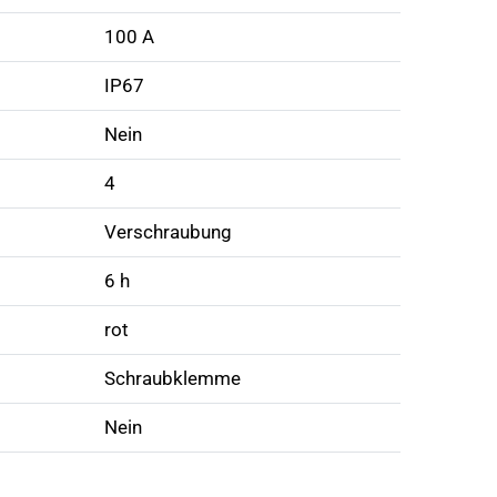
100 A
IP67
Nein
4
Verschraubung
6 h
rot
Schraubklemme
Nein