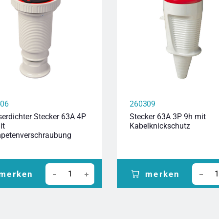
406
260309
erdichter Stecker 63A 4P
Stecker 63A 3P 9h mit
it
Kabelknickschutz
petenverschraubung
merken
merken