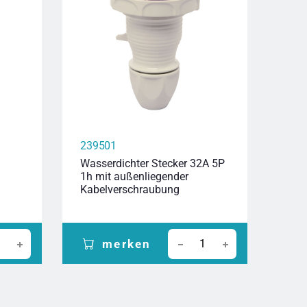
239501
239
Wasserdichter Stecker 32A 5P
Wass
1h mit außenliegender
6h m
Kabelverschraubung
Kab
merken