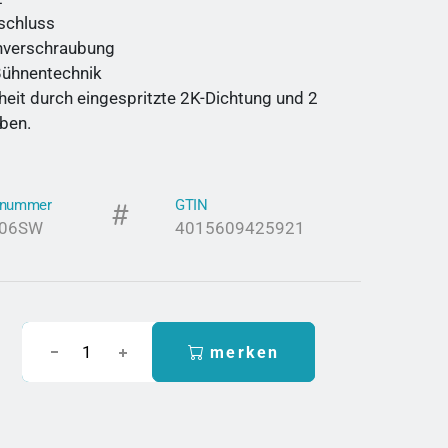
schluss
nverschraubung
 Bühnentechnik
heit durch eingespritzte 2K-Dichtung und 2
ben.
elnummer
GTIN
406SW
4015609425921
merken