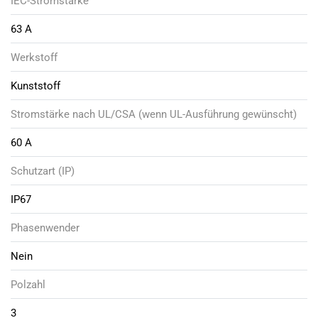
IEC-Stromstärke
63 A
Werkstoff
Kunststoff
Stromstärke nach UL/CSA (wenn UL-Ausführung gewünscht)
60 A
Schutzart (IP)
IP67
Phasenwender
Nein
Polzahl
3