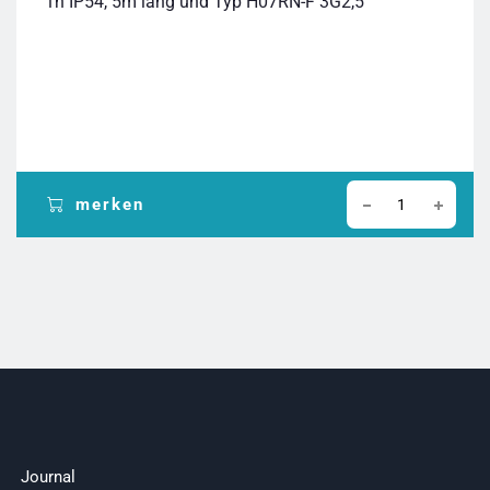
1h IP54, 5m lang und Typ H07RN-F 3G2,5
merken
Journal