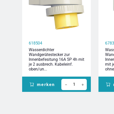
618504
678
Wasserdichter
Wass
Wandgerätestecker zur
Wand
Innenbefesitung 16A 5P 4h mit
Inne
je 2 ausbrech. Kabeleinf.
mit 
oben/un...
ohne.
merken