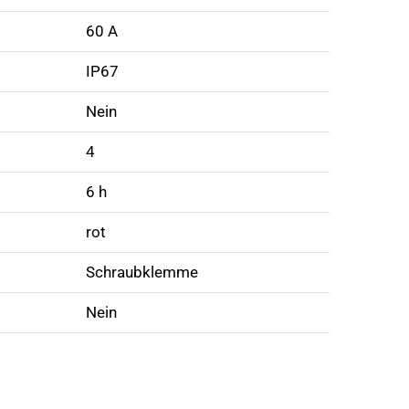
60 A
IP67
Nein
4
6 h
rot
Schraubklemme
Nein