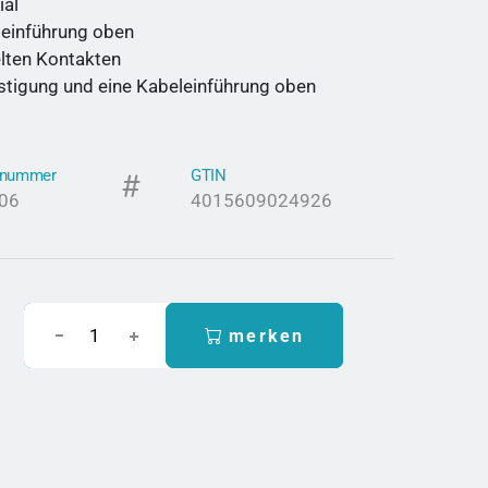
ial
leinführung oben
lten Kontakten
stigung und eine Kabeleinführung oben
elnummer
GTIN
06
4015609024926
merken