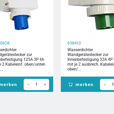
306OK
638410
erdichter
Wasserdichter
gerätestecker zur
Wandgerätestecker zur
nbefestigung 125A 3P 6h
Innenbefestigung 32A 4P
je 2 Kabeleinf. oben/unten
mit je 2 ausbrech. Kabelei
..
oben/...
merken
merken