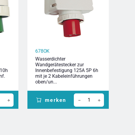
678OK
638
Wasserdichter
Wass
Wandgerätestecker zur
Wand
 10h
Innenbefestigung 125A 5P 6h
Inne
nf.
mit je 2 Kabeleinführungen
mit 
oben/un...
oben
merken