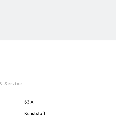
& Service
63 A
Kunststoff