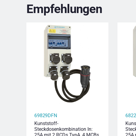
Empfehlungen
69829DFN
682
Kunststoff-
Kuns
Steckdosenkombination In:
Stec
25A mit 2 RCDs TypA, 4 MCBs,
25A 