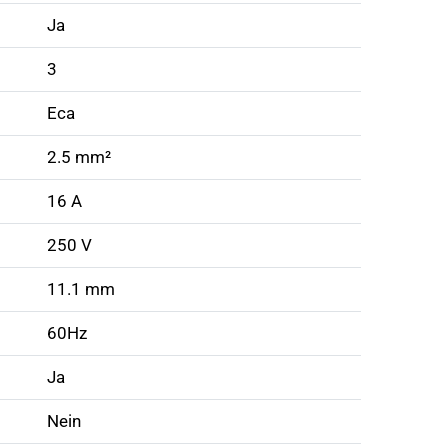
Ja
3
Eca
2.5 mm²
16 A
250 V
11.1 mm
60Hz
Ja
Nein