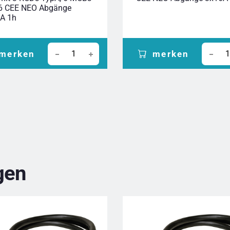
6 CEE NEO Abgänge
A 1h
merken
merken
gen