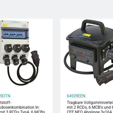
29DTN
64929EEN
tstoff-
Tragbare Vollgummivertei
kdosenkombination In:
mit 2 RCDs, 6 MCB's und 
mit 3 RCDs TypA, 6 MCBs
CEE NEO Abgänge 3x16A