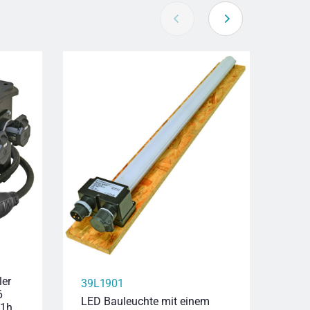
39L
ler
39L1901
6
LED 
LED Bauleuchte mit einem
 1h
Gerä