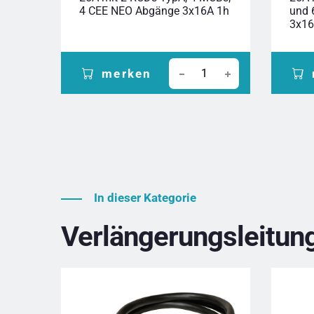
4 CEE NEO Abgänge 3x16A 1h
und 
3x16
merken
In dieser Kategorie
Verlängerungsleitun