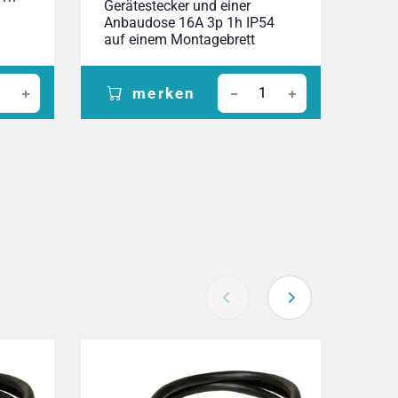
Gerätestecker und einer
Anb
Anbaudose 16A 3p 1h IP54
auf
auf einem Montagebrett
merken