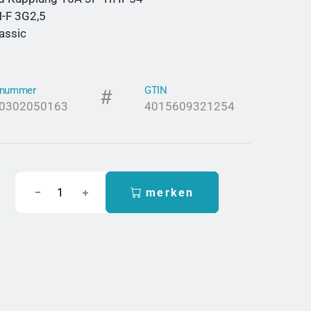
-F 3G2,5
assic
elnummer
GTIN
0302050163
4015609321254
merken