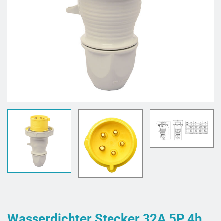
Wasserdichter Stecker 32A 5P 4h