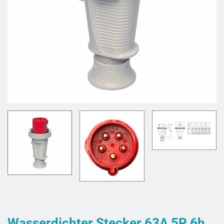
Wasserdichter Stecker 63A 5P 6h