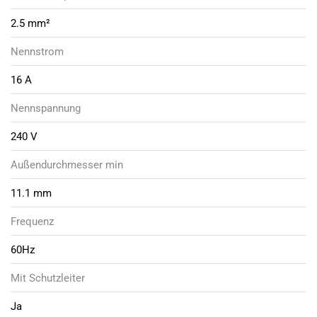
2.5 mm²
Nennstrom
16 A
Nennspannung
240 V
Außendurchmesser min
11.1 mm
Frequenz
60Hz
Mit Schutzleiter
Ja