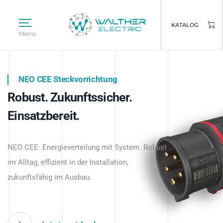
KATALOG
Menü
NEO CEE Steckvorrichtung
NEO ISY System
Robust. Zukunftssicher.
Intelligenz trifft Energie.
WALTHER ELECTRIC
Einsatzbereit.
Intelligente Stromverteilung
Das innovative Stecksystem für industrielle
beginnt hier.
NEO CEE: Energieverteilung mit System. Robust
Anwendungen – robust, IP-geschützt und
im Alltag, effizient in der Installation,
zukunftsfähig.
zukunftsfähig im Ausbau.
Jetzt entdecken
Jetzt entdecken