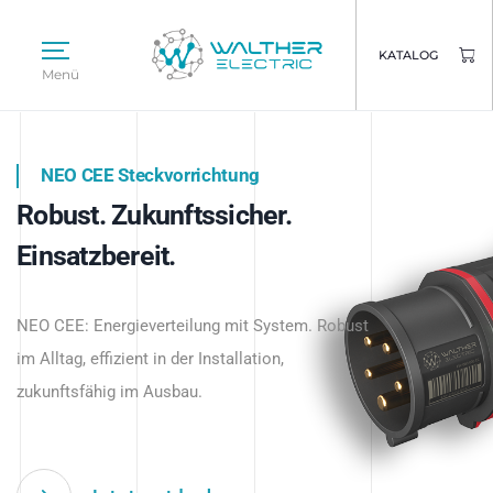
KATALOG
Menü
NEO CEE Steckvorrichtung
NEO ISY System
Robust. Zukunftssicher.
Intelligenz trifft Energie.
WALTHER ELECTRIC
Einsatzbereit.
Intelligente Stromverteilung
Das innovative Stecksystem für industrielle
beginnt hier.
NEO CEE: Energieverteilung mit System. Robust
Anwendungen – robust, IP-geschützt und
im Alltag, effizient in der Installation,
zukunftsfähig.
zukunftsfähig im Ausbau.
Jetzt entdecken
Jetzt entdecken